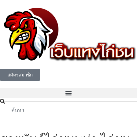
สมัครสมาชิก