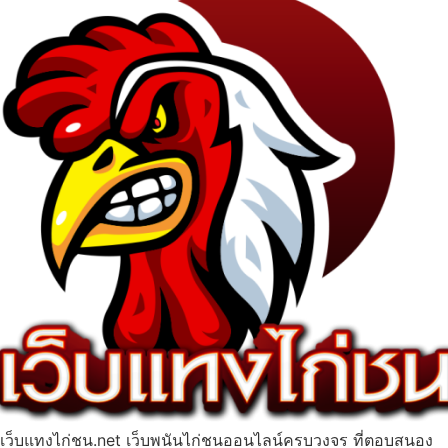
เว็บแทงไก่ชน.net เว็บพนันไก่ชนออนไลน์ครบวงจร ที่ตอบสนอง