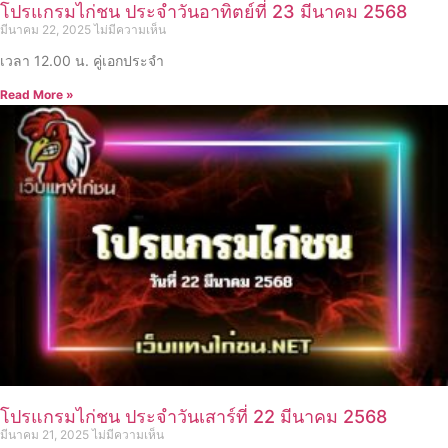
โปรแกรมไก่ชน ประจำวันอาทิตย์ที่ 23 มีนาคม 2568
มีนาคม 22, 2025
ไม่มีความเห็น
เวลา 12.00 น. คู่เอกประจำ
Read More »
โปรแกรมไก่ชน ประจำวันเสาร์ที่ 22 มีนาคม 2568
มีนาคม 21, 2025
ไม่มีความเห็น