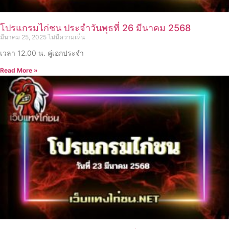
โปรแกรมไก่ชน ประจำวันพุธที่ 26 มีนาคม 2568
มีนาคม 25, 2025
ไม่มีความเห็น
เวลา 12.00 น. คู่เอกประจำ
Read More »