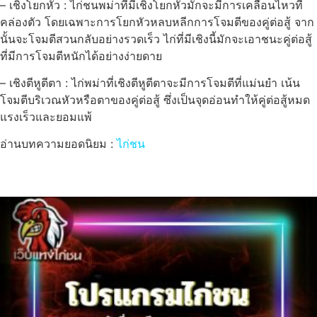
– เชิงโยกหัว : ไก่ชนพม่าที่มีเชิงโยกหัวมักจะมีการเคลื่อนไหวที่
คล่องตัว โดยเฉพาะการโยกหัวหลบหลีกการโจมตีของคู่ต่อสู้ จาก
นั้นจะโจมตีสวนกลับอย่างรวดเร็ว ไก่ที่มีเชิงนี้มักจะเอาชนะคู่ต่อสู้
ที่มีการโจมตีหนักได้อย่างง่ายดาย
– เชิงตีหูตีตา : ไก่พม่าที่เชิงตีหูตีตาจะมีการโจมตีที่แม่นยำ เน้น
โจมตีบริเวณหัวหรือตาของคู่ต่อสู้ ซึ่งเป็นจุดอ่อนทำให้คู่ต่อสู้หมด
แรงเร็วและยอมแพ้
อ่านบทความยอดนิยม :
ไก่ชน