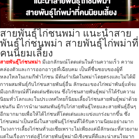
สายพันธุ์ไก่ชนพม่า แนะนำสาย
พันธุ์ไก่ชนพม่า สายพันธุ์ไก่พม่าที่
คนนิยมเลี้ยง
สายพันธุ์ไก่ชนพม่า
มีเอกลักษณ์โดดเด่นในด้านความเร็ว ความ
คล่องตัวและการออกอาวุธที่เฉียบคม เป็นที่ชื่นชอบของผู้ที่
หลงใหลในเกมกีฬาไก่ชน มีต้นกำเนิดในพม่าโดยตรงและไม่ได้มี
การผสมพันธุ์กับไก่ชนสายพันธุ์อื่น ลักษณะของไก่พม่าพันธุ์แท้จะ
มีเอกลักษณ์ที่โดดเด่นชัดเจน ซึ่งไก่ชนสายพันธุ์พม่าก็ได้รับความ
นิยมทั่วโลกและในประเทศไทยก็นิยมเลี้ยงไก่ชนสายพันธุ์พม่าด้วย
เช่นกัน มีการนำมาผสมพันธุ์กับไก่สายพันธุ์ไทยและสายพันธุ์อื่นๆ
อีกมากมายเพื่อให้ได้ไก่ชนที่โดดเด่นและแข่งแกร่งมากขึ้น ซึ่ง
ไก่ชนพม่าเป็นหนึ่งในสายพันธุ์ไก่ชนที่ได้รับความนิยมอย่างมาก
ในวงการเลี้ยงไก่ชนทั่วเอเชียเพราะไม่เพียงแค่มีลักษณะที่สวยงาม
แต่ในเรื่องการต่อสู้ไก่สายพันธุ์พม่ามีเชิงชนที่ดีและน่าสนใจมาก