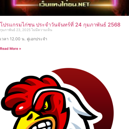
โปรแกรมไก่ชน ประจำวันจันทร์ที่ 24 กุมภาพันธ์ 2568
กุมภาพันธ์ 23, 2025
ไม่มีความเห็น
เวลา 12.00 น. คู่เอกประจำ
Read More »