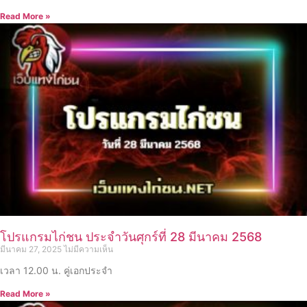
Read More »
โปรแกรมไก่ชน ประจำวันศุกร์ที่ 28 มีนาคม 2568
มีนาคม 27, 2025
ไม่มีความเห็น
เวลา 12.00 น. คู่เอกประจำ
Read More »