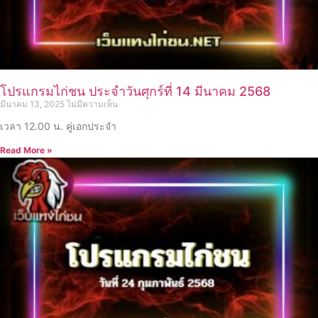
โปรแกรมไก่ชน ประจำวันศุกร์ที่ 14 มีนาคม 2568
มีนาคม 13, 2025
ไม่มีความเห็น
เวลา 12.00 น. คู่เอกประจำ
Read More »