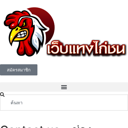
สมัครสมาชิก