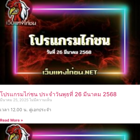
โปรแกรมไก่ชน ประจำวันพุธที่ 26 มีนาคม 2568
มีนาคม 25, 2025
ไม่มีความเห็น
เวลา 12.00 น. คู่เอกประจำ
Read More »