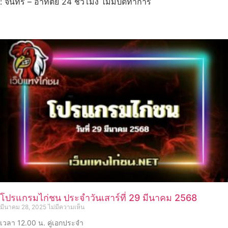
: จันทร์ – อาทิตย์ 24 ชั่วโมง ไม่มีปิดทำการ
โปรแกรมไก่ชน ประจำวันเสาร์ที่ 29 มีนาคม 2568
มีนาคม 28, 2025
ไม่มีความเห็น
เวลา 12.00 น. คู่เอกประจำ