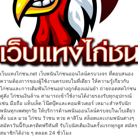
เว็บแทงไก่ชน.net เว็บพนันไก่ชนออนไลน์ครบวงจร ที่ตอบสนอง
ความต้องการของผู้ใช้งานครบจบในที่เดียว ให้ความรู้เกี่ยวกับ
ไก่ชนและการเดิมพันไก่ชนอย่างถูกต้องแม่นยำ ถ่ายถอดสดไก่ชน
คู่ดัง ไก่ชนเงินล้าน สามารถเข้าใช้งานได้ง่ายรองรับทุกอุปกรณ์
เช่น มือถือ แท็บเล็ต โน๊ตบุ๊คและคอมพิวเตอร์ เหมาะสำหรับนัก
พนันทุกเพศทุกวัย ให้บริการด้านพนันออนไลน์ครบจบในเว็บเดียว
ทั้ง บอล มวย ไก่ชน วัวชน หวย คาสิโน สล็อตและเกมพนันต่างๆ
สมัครวันนี้รับเครดิตฟรีทันที รับโบนัสเติมเงินครั้งแรกทุกยูส สมัคร
สมาชิกได้ง่าย ๆ ตลอด 24 ชั่วโมง