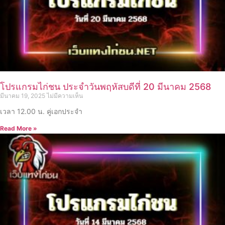
โปรแกรมไก่ชน ประจำวันพฤหัสบดีที่ 20 มีนาคม 2568
มีนาคม 19, 2025
ไม่มีความเห็น
เวลา 12.00 น. คู่เอกประจำ
Read More »