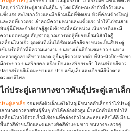
ประดู่เลาใหญ่
มีอีกชื่อว่าเลาใหญ่พระเจ้า 5 พระองค์ มีขนาดตัวที่
ใหญ่กว่าไก่ประดู่สายพันธุ์อื่น ๆ โดยมีลักษณะลำตัวที่กว้างและ
แข็งแรง สะโพกกว้างและมีกล้ามเนื้อที่ชัดเจน หัวที่ค่อนข้างใหญ่
และคอที่ยาวตรง ลำคอมีความหนาและแข็งแรง ทำให้ไก่ชนสาย
พันธุ์นี้มีพละกำลังต่อสู้สูงมีเชิงชนที่หนักหน่วง เน้นการตีและมี
ความอดทนสูง สัญชาตญาณการต่อสู้ที่ยอดเยี่ยมนิสัยใจสู้
เคลื่อนไหวเร็ว จุดเด่นที่เห็นได้ชัดเจนคือสีของขนจะเป็นสีประดู่
เข้มหรือสีดำที่มีความเงางาม ขนหางเป็นสีดำแซมขาว ขนหาง
กะลวยคู่กลางสีขาวปลอด คู่อื่นๆสีขาวปลายดำ ที่หัว-หัวปีก-ข้อขา
มีกระขาว ขนสร้อยคอ สร้อยปีกและสร้อยระย้า โคนสร้อยสีขาว
ปลายสร้อยสีเม็ดมะขามแก่ ปาก,แข้ง,เล็บและเดือยมีสีน้ำตาล
ดวงตาสีไพล
ไก่ประดู่เลาหางขาวพันธุ์ประดู่เลาเล็ก
ประดู่เลาเล็ก
จอมพลังตัวเล็กแต่ใจใหญ่มีขนาดตัวเล็กกว่าไก่ประดู่
เลาหางขาวสายพันธุ์อื่นๆ ทำให้คล่องตัวสูง น้ำหนักตัวน้อยทำให้
เคลื่อนไหวได้รวดเร็วมีเชิงชนที่คล่องตัวไวและหลบหลีกได้ดี มีขน
พื้นตัวสีดำขนปีกและขนหางพัดสีดำแซมขาว ขนหางกะลวยคู่