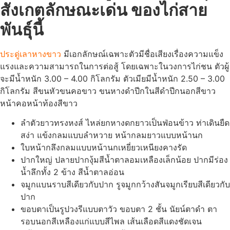
สังเกตลักษณะเด่น ของไก่สาย
พันธุ์นี้
ประดู่เลาหางขาว
มีเอกลักษณ์เฉพาะตัวมีชื่อเสียงเรื่องความแข็ง
แรงและความสามารถในการต่อสู้ โดยเฉพาะในวงการไก่ชน ตัวผู้
จะมีน้ำหนัก 3.00 – 4.00 กิโลกรัม ตัวเมียมีน้ำหนัก 2.50 – 3.00
กิโลกรัม สีขนหัวขนคอขาว ขนหางดำปีกในสีดำปีกนอกสีขาว
หน้าคอหน้าท้องสีขาว
ลำตัวยาวทรงหงส์ ไหล่ยกหางดกยาวเป็นฟ่อนข้าว ท่าเดินยืด
สง่า แข้งกลมแบบลำหวาย หน้ากลมยาวแบบหน้านก
ใบหน้ากลึงกลมแบบหน้านกเหยี่ยวเหนียงคางรัด
ปากใหญ่ ปลายปากงุ้มสีน้ำตาลอมเหลืองเล็กน้อย ปากมีร่อง
น้ำลึกทั้ง 2 ข้าง สีน้ำตาลอ่อน
จมูกแบนราบสีเดียวกับปาก รูจมูกกว้างสันจมูกเรียบสีเดียวกับ
ปาก
ขอบตาเป็นรูปวงรีแบบตาวัว ขอบตา 2 ชั้น นัยน์ตาดำ ตา
รอบนอกสีเหลืองแก่แบบสีไพล เส้นเลือดสีแดงชัดเจน