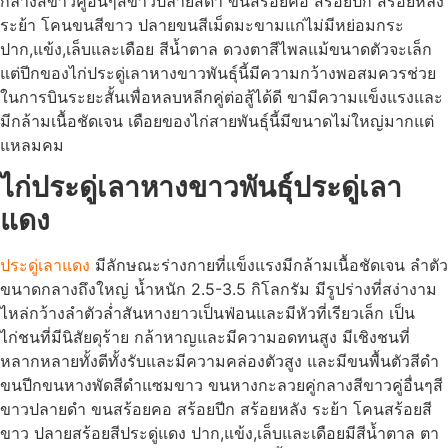
กลางสีขาวคู่อื่นๆสีขาวปลายสีดำ ขนสร้อยคอ สร้อยปีก สร้อยหลัง
ระย้า โคนขนสีขาว ปลายขนสีเม็ดมะขามแก่ไม่มีหย่อมกระ
ปาก,แข้ง,เล็บและเดือย สีน้ำตาล ดวงตาสีไพลแม้ขนาดตัวจะเล็ก
แต่ปีกของไก่ประดู่เลาหางขาวพันธุ์นี้มีความกว้างพอสมควรช่วย
ในการบินระยะสั้นเพื่อหลบหลีกคู่ต่อสู้ได้ดี ขามีความแข็งแรงและ
มีกล้ามเนื้อชัดเจน เดือยของไก่สายพันธุ์นี้มีขนาดไม่ใหญ่มากแต่
แหลมคม
ไก่ประดู่เลาหางขาวพันธุ์ประดู่เลา
แดง
ประดู่เลาแดง
มีลักษณะร่างกายที่แข็งแรงมีกล้ามเนื้อชัดเจน ลำตัว
ขนาดกลางถึงใหญ่ น้ำหนัก 2.5-3.5 กิโลกรัม มีรูปร่างที่สง่างาม
ไหล่กว้างลำตัวล่ำสันหางยาวเป็นฟ่อนและมีหัวที่เรียวเล็ก เป็น
ไก่ชนที่มีนิสัยดุร้าย กล้าหาญและมีความอดทนสูง มีเชิงชนที่
หลากหลายทั้งตีทั้งรับและมีความคล่องตัวสูง และมีขนพื้นตัวสีดำ
ขนปีกขนหางพัดสีดำแซมขาว ขนหางกะลวยคู่กลางสีขาวคู่อื่นๆสี
ขาวปลายดำ ขนสร้อยคอ สร้อยปีก สร้อยหลัง ระย้า โคนสร้อยสี
ขาว ปลายสร้อยสีประดู่แดง ปาก,แข้ง,เล็บและเดือยมีสีน้ำตาล ตา