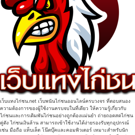
เว็บแทงไก่ชน.net เว็บพนันไก่ชนออนไลน์ครบวงจร ที่ตอบสนอง
ความต้องการของผู้ใช้งานครบจบในที่เดียว ให้ความรู้เกี่ยวกับ
ไก่ชนและการเดิมพันไก่ชนอย่างถูกต้องแม่นยำ ถ่ายถอดสดไก่ชน
คู่ดัง ไก่ชนเงินล้าน สามารถเข้าใช้งานได้ง่ายรองรับทุกอุปกรณ์
เช่น มือถือ แท็บเล็ต โน๊ตบุ๊คและคอมพิวเตอร์ เหมาะสำหรับนัก