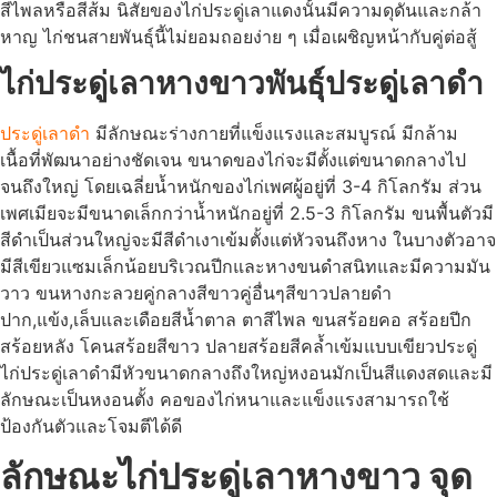
สีไพลหรือสีส้ม นิสัยของไก่ประดู่เลาแดงนั้นมีความดุดันและกล้า
หาญ ไก่ชนสายพันธุ์นี้ไม่ยอมถอยง่าย ๆ เมื่อเผชิญหน้ากับคู่ต่อสู้
ไก่ประดู่เลาหางขาวพันธุ์ประดู่เลาดำ
ประดู่เลาดำ
มีลักษณะร่างกายที่แข็งแรงและสมบูรณ์ มีกล้าม
เนื้อที่พัฒนาอย่างชัดเจน ขนาดของไก่จะมีตั้งแต่ขนาดกลางไป
จนถึงใหญ่ โดยเฉลี่ยน้ำหนักของไก่เพศผู้อยู่ที่ 3-4 กิโลกรัม ส่วน
เพศเมียจะมีขนาดเล็กกว่าน้ำหนักอยู่ที่ 2.5-3 กิโลกรัม ขนพื้นตัวมี
สีดำเป็นส่วนใหญ่จะมีสีดำเงาเข้มตั้งแต่หัวจนถึงหาง ในบางตัวอาจ
มีสีเขียวแซมเล็กน้อยบริเวณปีกและหางขนดำสนิทและมีความมัน
วาว ขนหางกะลวยคู่กลางสีขาวคู่อื่นๆสีขาวปลายดำ
ปาก,แข้ง,เล็บและเดือยสีน้ำตาล ตาสีไพล ขนสร้อยคอ สร้อยปีก
สร้อยหลัง โคนสร้อยสีขาว ปลายสร้อยสีคล้ำเข้มแบบเขียวประดู่
ไก่ประดู่เลาดำมีหัวขนาดกลางถึงใหญ่หงอนมักเป็นสีแดงสดและมี
ลักษณะเป็นหงอนตั้ง คอของไก่หนาและแข็งแรงสามารถใช้
ป้องกันตัวและโจมตีได้ดี
ลักษณะไก่ประดู่เลาหางขาว จุด